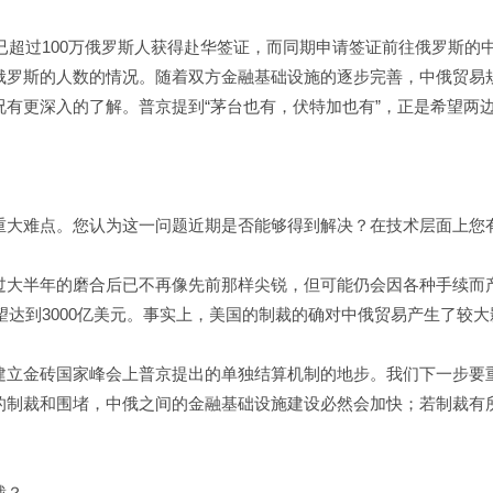
已超过100万俄罗斯人获得赴华签证，而同期申请签证前往俄罗斯的中
罗斯的人数的情况。随着双方金融基础设施的逐步完善，中俄贸易规
有更深入的了解。普京提到“茅台也有，伏特加也有”，正是希望两
重大难点。您认为这一问题近期是否能够得到解决？在技术层面上您
过大半年的磨合后已不再像先前那样尖锐，但可能仍会因各种手续而
望达到3000亿美元。事实上，美国的制裁的确对中俄贸易产生了较大
立金砖国家峰会上普京提出的单独结算机制的地步。我们下一步要重
的制裁和围堵，中俄之间的金融基础设施建设必然会加快；若制裁有
裁？