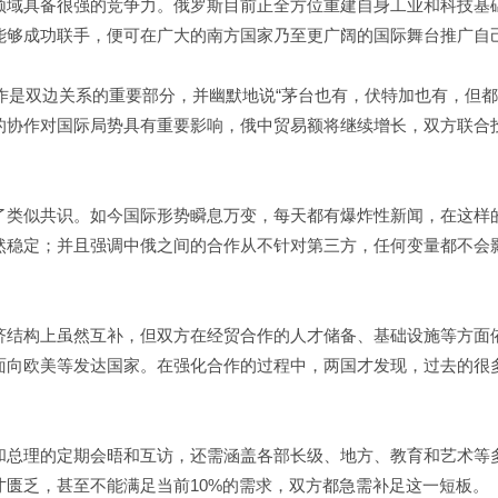
领域具备很强的竞争力。俄罗斯目前正全方位重建自身工业和科技基
能够成功联手，便可在广大的南方国家乃至更广阔的国际舞台推广自
合作是双边关系的重要部分，并幽默地说“茅台也有，伏特加也有，但
的协作对国际局势具有重要影响，俄中贸易额将继续增长，双方联合
了类似共识。如今国际形势瞬息万变，每天都有爆炸性新闻，在这样
然稳定；并且强调中俄之间的合作从不针对第三方，任何变量都不会
济结构上虽然互补，但双方在经贸合作的人才储备、基础设施等方面
面向欧美等发达国家。在强化合作的过程中，两国才发现，过去的很
和总理的定期会晤和互访，还需涵盖各部长级、地方、教育和艺术等
匮乏，甚至不能满足当前10%的需求，双方都急需补足这一短板。