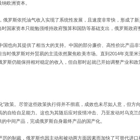
吸纳欧洲资本。
飞涨，俄罗斯依托油气收入实现了系统性发展，且速度非常快，形成了新
当时国家资本只能勉强维持政府预算和国防等基础支出，俄罗斯政府
环境，中国也向其提供了相当大的支持。中国的部分廉价、高性价比产品
当时俄罗斯对外贸易的主流依然聚焦欧美市场。直到2014年克里
，俄罗斯仍能保持相对稳定的收入，但自那时起就已开始调整产业和政
和“国产化”政策。尽管这些政策执行得并不彻底，成效也未尽如人意，但
较高的自给自足能力。这也为其随后应对疫情冲击、乃至发动对乌克兰
提供的中间产品，完成俄罗斯自身最终产品的国产化。
为严厉的制裁，俄罗斯也因主动和被动两方面因素而加快了可替代进