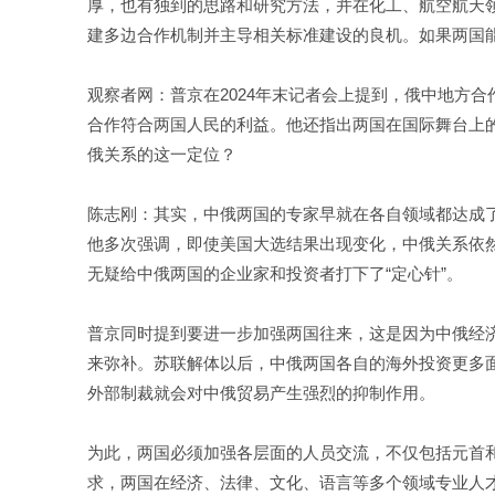
厚，也有独到的思路和研究方法，并在化工、航空航天
建多边合作机制并主导相关标准建设的良机。如果两国
观察者网：普京在2024年末记者会上提到，俄中地方
合作符合两国人民的利益。他还指出两国在国际舞台上
俄关系的这一定位？
陈志刚：其实，中俄两国的专家早就在各自领域都达成
他多次强调，即使美国大选结果出现变化，中俄关系依
无疑给中俄两国的企业家和投资者打下了“定心针”。
普京同时提到要进一步加强两国往来，这是因为中俄经
来弥补。苏联解体以后，中俄两国各自的海外投资更多
外部制裁就会对中俄贸易产生强烈的抑制作用。
为此，两国必须加强各层面的人员交流，不仅包括元首
求，两国在经济、法律、文化、语言等多个领域专业人才