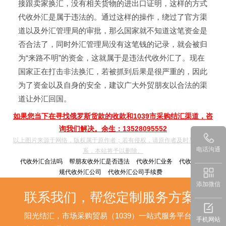
接跟卖家换汇，没有相关货物的进出口证明，这样的方式
代收外汇是属于违法的。通过这样的操作，绕过了官方渠
道以及外汇管理局的审批，那么国家就不知道这笔资金是
否合法了，同时外汇管理局没有这笔钱的记录，就会被归
为“来路不明”的资金，这就属于是违法代收外汇了。现在
国家正在打击非法换汇，若被抓到后果是很严重的，因此
为了资金以及自身的安全，建议广大外贸朋友以合法的渠
道让外汇回国。
如果您当下在寻找俄罗斯货款的收款和1039市采购结汇渠道，咨
询我们解决。余生：13528095552
以上图片来源于网络，版权属于原作者；若有侵权，请原作者及时与我们联
电话沟通
系，本站将予以删除。
代收外汇合法吗
帮朋友收外汇是否违法
代收外汇业务
代收外汇
正
规代收外汇公司
代收外汇公司手续费
添加微信
联系我们，帮您定制服务方案
阳光结汇，市场采购贸易（1039）一站式服务平台，为您
手机网站