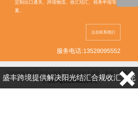
定制出口通关、跨境物流、收汇结汇、税务申报等解决方
案。
点击联系我们
服务电话:13528095552
1039市场采购贸易综合服务 盛丰跨境电子商务（惠州）有限公
盛丰跨境提供解决阳光结汇合规收汇，完
司
粤ICP备2023040013号-1
默认站点相关分站：
保定市场采购
珲春市场采购
重庆市市场
税提现 |
电话：13528095552
采购
烟台市场采购服务
广州市场采购服务
景德镇贸易流程
南通贸易流程
常熟出口贸易
武汉出口贸易
深圳跨境电商收款
温州跨境电商收款
呼伦贝尔代理报关公司
鞍山代理出口公司
中山代理出口公司