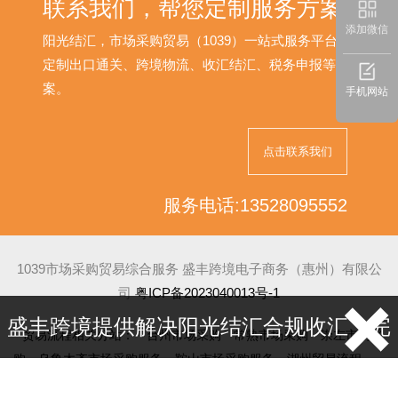
联系我们，帮您定制服务方案
添加微信
阳光结汇，市场采购贸易（1039）一站式服务平台，为您
定制出口通关、跨境物流、收汇结汇、税务申报等解决方
案。
手机网站
点击联系我们
服务电话:13528095552
1039市场采购贸易综合服务 盛丰跨境电子商务（惠州）有限公
司
粤ICP备2023040013号-1
盛丰跨境提供解决阳光结汇合规收汇，完
贸易流程相关分站：
台州市场采购
常熟市场采购
崇左市场采
购
乌鲁木齐市场采购服务
鞍山市场采购服务
湖州贸易流程
绍兴贸易流程
嘉兴出口贸易
广州出口贸易
牡丹江跨境电商收
税提现 |
电话：13528095552