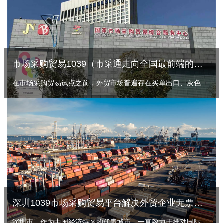
市场采购贸易1039（市采通走向全国最前端的常熟模式）
在市场采购贸易试点之前，外贸市场普遍存在买单出口、灰色收结汇问题。海关、税收、外汇等部门管理面临极大挑战，中小微企业想要合规通关也很难，双方都需找到一条合规出口通路。
深圳1039市场采购贸易平台解决外贸企业无票免税出口，合法合规收汇
深圳市，作为中国经济特区的代表城市，一直致力于推动国际贸易的发展。1039市场采购贸易平台，作为深圳市政府重点扶持的项目之一，不仅提供了一站式的交易、物流、结算等服务，而且在解决外贸企业无票免税出口和合法合规收汇方面发挥了重要作用。