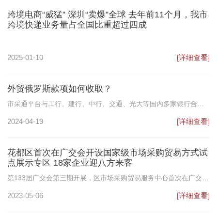
跨境电商“威猛” 深圳“卖爆”全球 去年前11个月，我市
跨境快递业务量占全国比重超过四成
2025-01-10
[详细查看]
外贸俄罗斯款项如何收取？
市采通平台与工行、建行、中行、交通、光大等国内多家银行合
作，外贸商户可自主线上收结外汇，支持开通跨境人民币功能，直
2024-04-19
[详细查看]
接收取人民币。
花都区首次在广交会开设国家级市场采购贸易方式试
点展示专区 18家企业迎八方来客
第133届广交会第三期开展，区市场采购贸易服务中心首次在广交会
开设广州花都国家级市场采购贸易方式试点展示专区，面积达207平
2023-05-06
[详细查看]
方米，专门用于宣传推介市场采购贸易政策，让更多企业了解市场
采购贸易、开展市场采购贸易，为我市小商品出口拓展便捷通道。