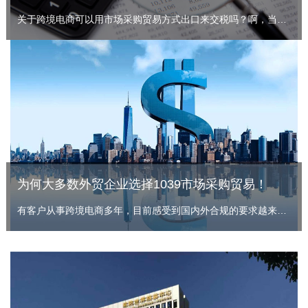
关于跨境电商可以用市场采购贸易方式出口来交税吗？啊，当然可以，市场采购贸易政策就是为外贸企业，跨境电商企业量身定制的一个政策。目前啊金税四期上线，跨境电商企业税务风险激增，很多做跨境电商的企业都被税务局稽查，进行了高额的补税罚款，滞纳金，付出了很沉重的代价。
为何大多数外贸企业选择1039市场采购贸易！
有客户从事跨境电商多年，目前感受到国内外合规的要求越来高，因此寻求财税合规。