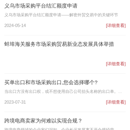
义乌市场采购平台结汇额度申请
花都18家开展市场采购贸易业务的供货商及相关企业积极参展，迎
八方来客，开拓全球市场。
义乌市场采购平台结汇额度申请——解密外贸交易中的关键环节
2024-05-14
[详细查看]
蚌埠海关服务市场采购贸易新业态发展具体举措
[详细查看]
买单出口和市场采购出口,您会选择哪个?
当出口方没有出口权，或不想使用自己公司抬头名称的出口单。但
是出口必须要出口单证，通常可以通过报关行，买其它有出口权公
2023-07-31
[详细查看]
司出口单证，（借用他人的公司名称出口，不享有退税的权利）用
来报关，简称买单出口报关。
跨境电商卖家为何难以实现合规？
跨境电商领域的企业家们深知，企业长远发展离不开合规经营，无