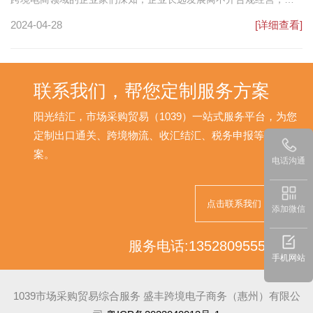
论在法律还是税务层面，他们都对此有清晰的认识。然而，实际运
2024-04-28
[详细查看]
营过程中，完全实现合规颇具挑战，尤其是相较于国内行业，跨境
电商财税合规更为复杂，对财务要求也更高。近期，许多卖家向我
咨询是否有财务推荐，可见该行业财税人才之稀缺。
联系我们，帮您定制服务方案
阳光结汇，市场采购贸易（1039）一站式服务平台，为您
定制出口通关、跨境物流、收汇结汇、税务申报等解决方
案。
电话沟通
点击联系我们
添加微信
服务电话:13528095552
手机网站
1039市场采购贸易综合服务 盛丰跨境电子商务（惠州）有限公