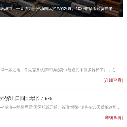
深圳市，作为中国经济特区的代表城市，一直致力于推动国际贸易的发展。1039市场采购贸易平台，作为深圳市政府重点扶持的项目之一，不仅提供了一站式的交易、物流、结算等服务，而且在解决外贸企业无票免税出口和合法合规收汇方面发挥了重要作用。
占得一席之地，首先需要认清市场趋势（这点先不做多解释了），之后
。
[详细查看]
外贸出口同比增长7.9%
“威海—坦桑尼亚”国际航线开通。首班“蒂娜”轮将在30天后抵达坦桑
“威海造”。这是该班轮货主企业威海华坦供应链管理服务有限公司，今
[详细查看]
企业出口货物价值已超过5.3亿元。