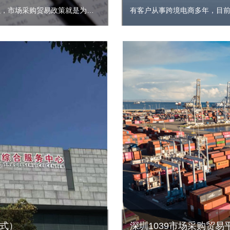
关于跨境电商可以用市场采购贸易方式出口来交税吗？啊，当然可以，市场采购贸易政策就是为外贸企业，跨境电商企业量身定制的一个政策。目前啊金税四期上线，跨境电商企业税务风险激增，很多做跨境电商的企业都被税务局稽查，进行了高额的补税罚款，滞纳金，付出了很沉重的代价。
有客户从事跨境电商多年，目
模式）
深圳1039市场采购贸