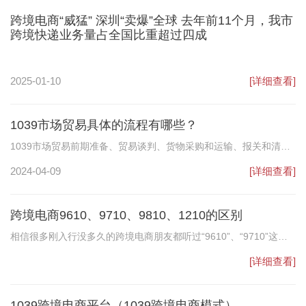
跨境电商“威猛” 深圳“卖爆”全球 去年前11个月，我市
跨境快递业务量占全国比重超过四成
2025-01-10
[详细查看]
1039市场贸易具体的流程有哪些？
1039市场贸易前期准备、贸易谈判、货物采购和运输、报关和清
关、销售和售后服务等阶段注意事项。了解相关政策法规、确定贸
2024-04-09
[详细查看]
易商品和贸易伙伴、准备相关资料；询盘和报价协商一致签订合同
支付和结算；选择可靠供应商确保货物质量交货时间符合要求选择
跨境电商9610、9710、9810、1210的区别
运输方式确保准时到达目的地；提供准确报关单据办理清关手续；
选择可靠销售渠道提供优质售后服务。
相信很多刚入行没多久的跨境电商朋友都听过“9610”、“9710”这些
数字，那么这些数字是什么意思呢？下面就为大家详细介绍一下跨
[详细查看]
境电商9610、9710、9810、1210之间的区别。
1039跨境电商平台（1039跨境电商模式）