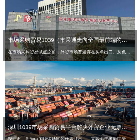
市场采购贸易1039（市采通走向全国最前端的常熟模式）
在市场采购贸易试点之前，外贸市场普遍存在买单出口、灰色收结汇问题。海关、税收、外汇等部门管理面临极大挑战，中小微企业想要合规通关也很难，双方都需找到一条合规出口通路。
深圳1039市场采购贸易平台解决外贸企业无票免税出口，合法合规收汇
深圳市，作为中国经济特区的代表城市，一直致力于推动国际贸易的发展。1039市场采购贸易平台，作为深圳市政府重点扶持的项目之一，不仅提供了一站式的交易、物流、结算等服务，而且在解决外贸企业无票免税出口和合法合规收汇方面发挥了重要作用。