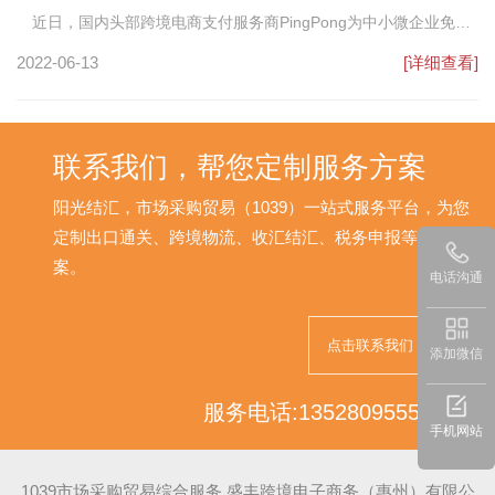
近日，国内头部跨境电商支付服务商PingPong为中小微企业免税
出口综合服务平台“市采通”定制与开发的市场采购项下“外贸B2B收
2022-06-13
[详细查看]
款”功能正式上线，这进一步深化创新着“跨境电商+市场采购”业态融
合的跨境结算体系。
联系我们，帮您定制服务方案
阳光结汇，市场采购贸易（1039）一站式服务平台，为您
定制出口通关、跨境物流、收汇结汇、税务申报等解决方
案。
电话沟通
点击联系我们
添加微信
服务电话:13528095552
手机网站
1039市场采购贸易综合服务 盛丰跨境电子商务（惠州）有限公