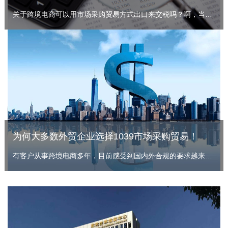
关于跨境电商可以用市场采购贸易方式出口来交税吗？啊，当然可以，市场采购贸易政策就是为外贸企业，跨境电商企业量身定制的一个政策。目前啊金税四期上线，跨境电商企业税务风险激增，很多做跨境电商的企业都被税务局稽查，进行了高额的补税罚款，滞纳金，付出了很沉重的代价。
为何大多数外贸企业选择1039市场采购贸易！
有客户从事跨境电商多年，目前感受到国内外合规的要求越来高，因此寻求财税合规。