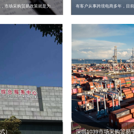
关于跨境电商可以用市场采购贸易方式出口来交税吗？啊，当然可以，市场采购贸易政策就是为外贸企业，跨境电商企业量身定制的一个政策。目前啊金税四期上线，跨境电商企业税务风险激增，很多做跨境电商的企业都被税务局稽查，进行了高额的补税罚款，滞纳金，付出了很沉重的代价。
有客户从事跨境电商多年，目
模式）
深圳1039市场采购贸