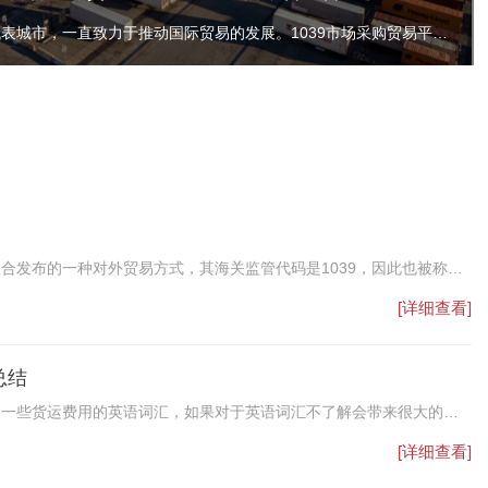
深圳市，作为中国经济特区的代表城市，一直致力于推动国际贸易的发展。1039市场采购贸易平台，作为深圳市政府重点扶持的项目之一，不仅提供了一站式的交易、物流、结算等服务，而且在解决外贸企业无票免税出口和合法合规收汇方面发挥了重要作用。
合发布的一种对外贸易方式，其海关监管代码是1039，因此也被称
购贸易方式是指由符合条件的经营者在经国家商务主管等部门认定的市场集
[详细查看]
品货值15万（含15万）美元以下、并在采购地办理出口通关手续的贸
商品不适用市场采购贸易方式。
总结
到一些货运费用的英语词汇，如果对于英语词汇不了解会带来很大的不
的货代费用术语词汇。
[详细查看]