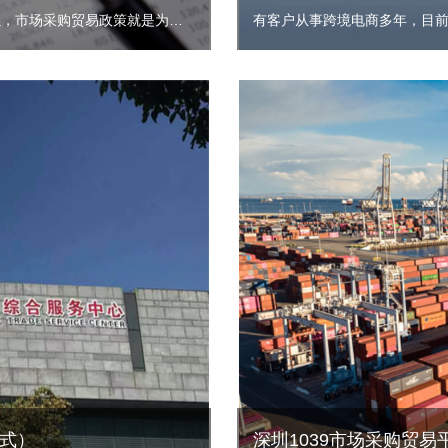
关于跨境电商可以用市场采购贸易方式出口来交税吗？啊，当然可以，市场采购贸易政策就是为外贸企业，跨境电商企业量身定制的一个政策。目前啊金税四期上线，跨境电商企业税务风险激增，很多做跨境电商的企业都被税务局稽查，进行了高额的补税罚款，滞纳金，付出了很沉重的代价。
有客户从事跨境电商多年，目
模式）
深圳1039市场采购贸