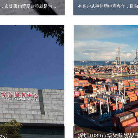
关于跨境电商可以用市场采购贸易方式出口来交税吗？啊，当然可以，市场采购贸易政策就是为外贸企业，跨境电商企业量身定制的一个政策。目前啊金税四期上线，跨境电商企业税务风险激增，很多做跨境电商的企业都被税务局稽查，进行了高额的补税罚款，滞纳金，付出了很沉重的代价。
有客户从事跨境电商多年，目
模式）
深圳1039市场采购贸